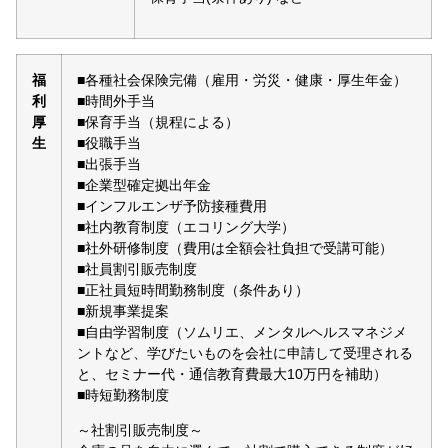
福
■各種社会保険完備（雇用・労災・健康・厚生年金）
利
■時間外手当
厚
■保育手当（規程による）
生
■役職手当
■出張手当
■企業型確定拠出年金
■インフルエンザ予防接種費用
■社内教育制度（エコリング大学）
■社外研修制度（費用は全額会社負担で受講可能）
■社員割引販売制度
■正社員短時間勤務制度（条件あり）
■新規事業提案
■自由学習制度（ソムリエ、メンタルヘルスマネジメ
ントなど、学びたいものを会社に申請して受理される
と、セミナー代・通信教育費最大10万円を補助）
■時短勤務制度
～社割引販売制度～