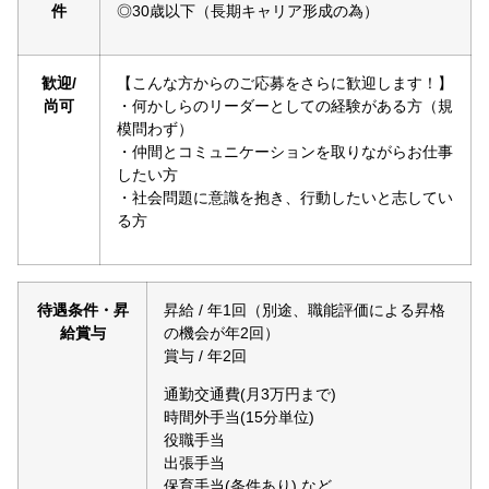
件
◎30歳以下（長期キャリア形成の為）
歓迎/
【こんな方からのご応募をさらに歓迎します！】
尚可
・何かしらのリーダーとしての経験がある方（規
模問わず）
・仲間とコミュニケーションを取りながらお仕事
したい方
・社会問題に意識を抱き、行動したいと志してい
る方
待遇条件・昇
昇給 / 年1回（別途、職能評価による昇格
給賞与
の機会が年2回）
賞与 / 年2回
通勤交通費(月3万円まで)
時間外手当(15分単位)
役職手当
出張手当
保育手当(条件あり) など