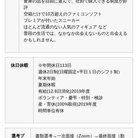
倉庫の品を自由に選んで、社割で購入できる制度が好
評
空箱だけで10万超えのファミコンソフト
プレミアが付いたスニーカー
ほとんど流通のない人気のフィギュア など
普段の生活では、なかなか出会えないものと出会える
かもしれません。
休日休暇
※年間休日113日
週休2日制(日曜固定+平日１日のシフト制）
年末年始
夏期休暇
有給(12.8日消化)2019年度
ボランティア・慶弔・特別・検診
産・育休(100%取得)2019年度
時間単位有休
選考プ
書類選考→一次面接（Zoom）→最終面接（勤